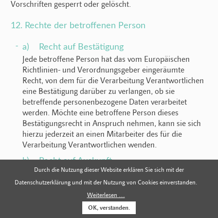
Vorschriften gesperrt oder gelöscht.
12. Rechte der betroffenen Person
a) Recht auf Bestätigung
Jede betroffene Person hat das vom Europäischen
Richtlinien- und Verordnungsgeber eingeräumte
Recht, von dem für die Verarbeitung Verantwortlichen
eine Bestätigung darüber zu verlangen, ob sie
betreffende personenbezogene Daten verarbeitet
werden. Möchte eine betroffene Person dieses
Bestätigungsrecht in Anspruch nehmen, kann sie sich
hierzu jederzeit an einen Mitarbeiter des für die
Verarbeitung Verantwortlichen wenden.
b) Recht auf Auskunft
Durch die Nutzung dieser Website erklären Sie sich mit der
Jede von der Verarbeitung personenbezogener Daten
betroffene Person hat das vom Europäischen
Datenschutzerklärung und mit der Nutzung von Cookies einverstanden.
Richtlinien- und Verordnungsgeber gewährte Recht,
Weiterlesen …
jederzeit von dem für die Verarbeitung
OK, verstanden.
Verantwortlichen unentgeltliche Auskunft über die zu